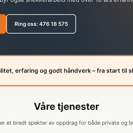
Ring oss: 476 18 575
litet, erfaring og godt håndverk – fra start til sl
Våre tjenester
rer et bredt spekter av oppdrag for både private og be