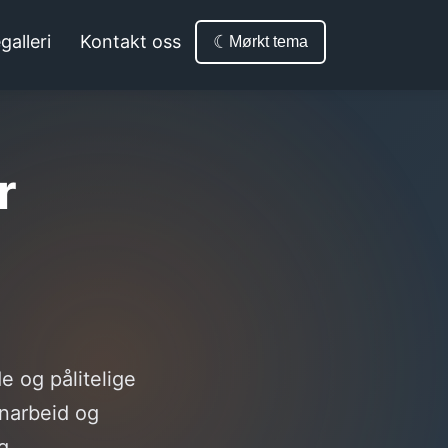
galleri
Kontakt oss
☾
Mørkt tema
r
de og pålitelige
nnarbeid og
g.