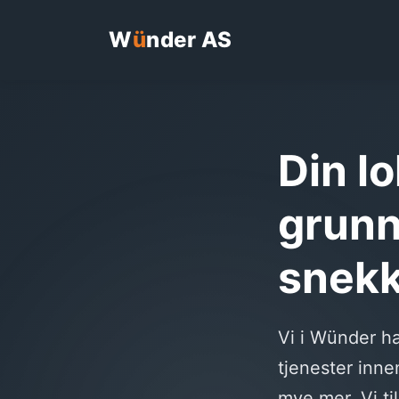
W
ü
nder AS
Din l
grunn
snekk
Vi i Wünder har
tjenester inne
mye mer. Vi ti