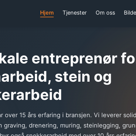
Hjem
Tjenester
Om oss
Bilde
okale entreprenør fo
arbeid, stein og
erarbeid
 over 15 års erfaring i bransjen. Vi leverer soli
n graving, drenering, muring, steinlegging, gru
lbyr også snekkerarbeid med over 10 års erfarin