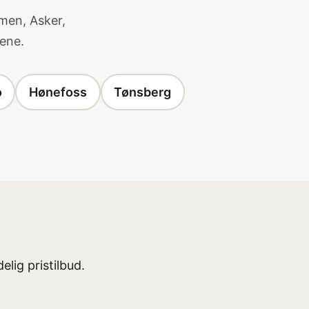
men, Asker,
ene.
o
Hønefoss
Tønsberg
elig pristilbud.